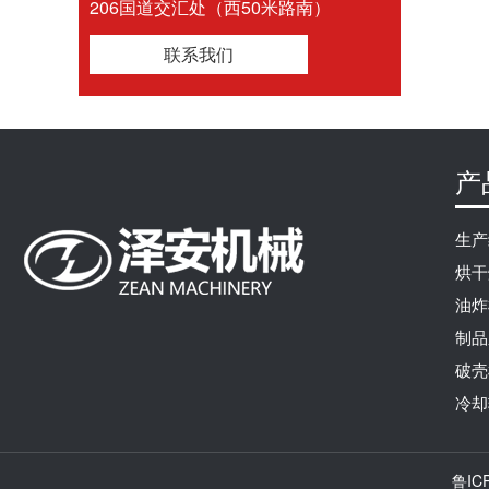
206国道交汇处（西50米路南）
联系我们
产
生产
烘干
油炸
制品
破壳
冷却
鲁IC