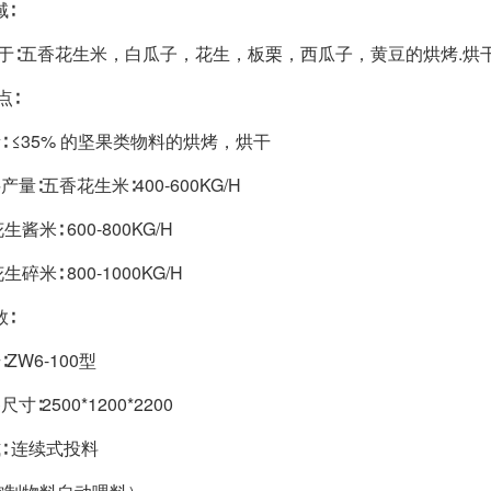
域∶
于∶五香花生米，白瓜子，花生，板栗，西瓜子，黄豆的烘烤.烘
点∶
量∶ ≤35% 的坚果类物料的烘烤，烘干
产量∶五香花生米∶400-600KG/H
 600-800KG/H
 800-1000KG/H
数∶
∶ZW6-100型
寸∶2500*1200*2200
式∶ 连续式投料