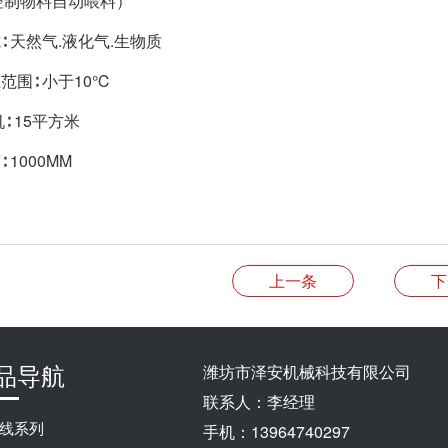
控制物料自动喂料）
∶ 天然气.液化气.生物质
范围∶ 小于10℃
机∶ 15平方米
 1000MM
上一条
下
品导航
潍坊市泽安机械科技有限公司
联系人：李经理
线系列
手机：13964740297