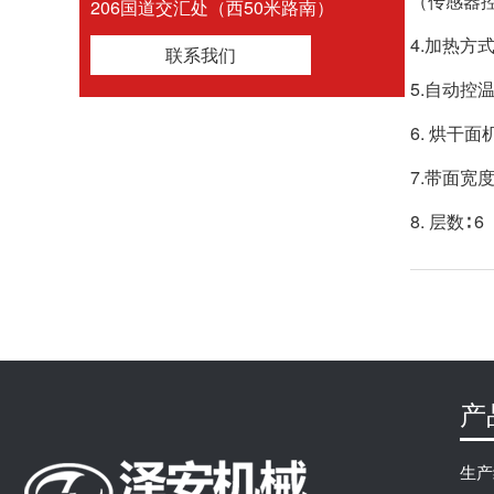
（传感器
206国道交汇处（西50米路南）
4.加热方式
联系我们
5.自动控温
6. 烘干面
7.带面宽度∶
8. 层数∶ 6
产
生产