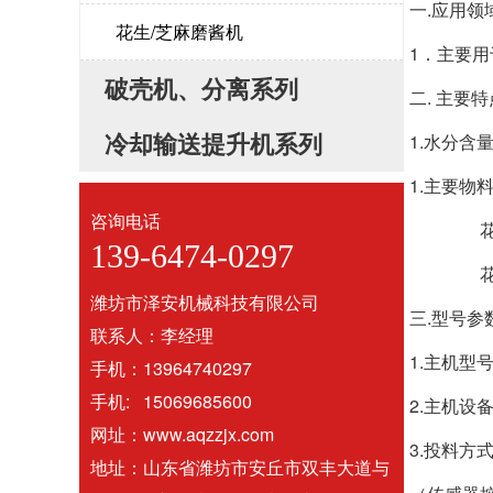
一.应用领
花生/芝麻磨酱机
1．主要用
破壳机、分离系列
二. 主要特
冷却输送提升机系列
1.水分含
1.主要物料
咨询电话
花生酱米∶
139-6474-0297
花生碎米∶
潍坊市泽安机械科技有限公司
三.型号参
联系人：李经理
1.主机型号
手机：13964740297
手机: 15069685600
2.主机设备尺
网址：www.aqzzjx.com
3.投料方
地址：山东省潍坊市安丘市双丰大道与